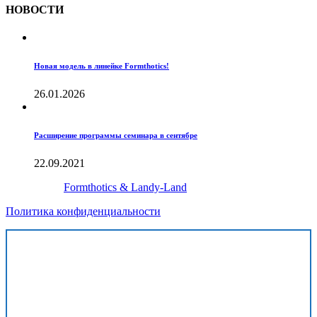
НОВОСТИ
Новая модель в линейке Formthotics!
26.01.2026
Расширение программы семинара в сентябре
22.09.2021
Создано с
Formthotics & Landy-Land
Политика конфиденциальности
Хочу получить готовую модель внедрения
Формтотикс в клинике
Нажимая на кнопку «отправить», вы даете согласие на обработку своих