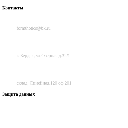
Контакты
8 (383) 388-50-56
formthotics@bk.ru
633010, Новосибирская область,
г. Бердск, ул.Озерная д.32/1
630111, г. Новосибирск
склад: Линейная,120 оф.201
Защита данных
Все материалы сайта являются интеллектуальной
собственностью ООО «Лив-Медикал» и запрещены к
копированию без ссылки на источник.