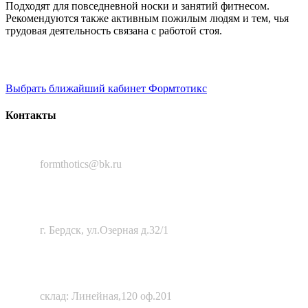
Подходят для повседневной носки и занятий фитнесом.
Рекомендуются также активным пожилым людям и тем, чья
трудовая деятельность связана с работой стоя.
Выбрать ближайший кабинет Формтотикс
Контакты
8 (383) 388-50-56
formthotics@bk.ru
633010, Новосибирская область,
г. Бердск, ул.Озерная д.32/1
630111, г. Новосибирск
склад: Линейная,120 оф.201