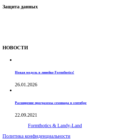
Защита данных
Все материалы сайта являются интеллектуальной
собственностью ООО «Лив-Медикал» и запрещены к
копированию без ссылки на источник.
НОВОСТИ
Новая модель в линейке Formthotics!
26.01.2026
Расширение программы семинара в сентябре
22.09.2021
Создано с
Formthotics & Landy-Land
Политика конфиденциальности