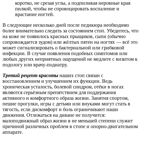
коротко, не срезая углы, а подпиливая неровные края
пилкой, чтобы не спровоцировать воспаление и
врастание ногтей.
В следующие несколько дней после педикюра необходимо
более внимательно следить за состоянием стоп. Убедитесь, что
на коже не появилось красных прыщиков, сыпи (обычно
сопровождается зудом) или жёлтых пятен на ногтях — всё это
может сигнализировать о бактериальной или грибковой
инфекции. В случае появления подобных симптомов или
любых других неприятных ощущений не медлите с визитом к
подологу или врачу-подиатру.
Третий рецепт красоты
наших стоп связан с
восстановлением и улучшением их функции. Ведь
хроническая усталость, болевой синдром, отёки в ногах
являются серьёзным препятствием для поддержания
активного и комфортного образа жизни. Занятия спортом,
пешие прогулки, игры с детьми или внуками могут стать в
тягость, если дискомфорт и боль ограничивают наши
движения. Отлежаться на диване не получится:
малоподвижный образ жизни в не меньшей степени служит
причиной различных проблем в стопе и опорно-двигательном
аппарате.