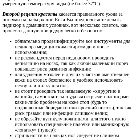
умеренную температуру воды (не более 37°С).
Второй рецепт красоты
касается правильного ухода за
ногтями на пальцах ног. Если Вы предпочитаете делать
педикюр в домашних условиях, вот несколько советов, как
провести данную процедуру легко и безопасно:
обязательно продезинфицируйте все инструменты для
педикюра медицинским спиртом до и после
использования;
не рекомендуется перед педикюром проводить
депиляцию на ногах, так как любой маленький порез
повышает риск развития инфекции;
для удаления мозолей и других участков омертвевшей
кожи на стопах безопаснее и удобнее использовать
пемзу или пилку для ног;
не стоит проводить так называемую «хирургию в
ванной», самостоятельно удаляя острыми ножницами
какие-либо проблемы на коже стоп (будь то
подошвенные бородавки или вросший ноготь), так как
риск травмы или инфекции слишком велик;
не обрезайте кутикулу ножницами, для этого нужно
использовать специальные палочки или маникюрную
«лопатку» (пушер);
стричь ногти на пальцах ног следует не слишком