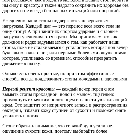
им силу и красоту, а также надолго сохранить их здоровье без
дорогих и не всегда безопасных инъекций или операций.
Ежедневно наши стопы подвергаются невероятным
нагрузкам. Каждый шаг — это перенос веса всего тела на
одну стопу! А при занятиях спортом ударные и силовые
нагрузки увеличиваются в разы. Мы принимаем это как
должное и редко задумываемся о том, как работают наши
стопы, пока не сталкиваемся с усталостью, которая под вечер
буквально валит с ног, или первыми болевыми ощущениями,
которые, усиливаясь со временем, способны превратить
движение в пытку.
Однако есть очень простые, но при этом эффективные
способы всегда поддерживать стопы молодыми и здоровыми.
Первый рецепт красоты
— каждый вечер перед сном
вымыть стопы прохладной водой с мылом, тщательно
промокнуть их мягким полотенцем и нанести увлажняющий
крем. Это защитит от неприятного запаха и распространения
бактерий, избавит кожу ступней от сухости и поможет снять
усталость в ногах.
Стоит обратить внимание, что горячий душ усиливает
ощущение сухости кожи, поэтому выбирайте более