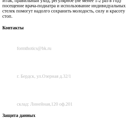
Итак, правильный уход, регулярное (не менее 1-2 раз в год)
посещение врача-подиатра и использование индивидуальных
стелек помогут надолго сохранить молодость, силу и красоту
стоп.
Контакты
8 (383) 388-50-56
formthotics@bk.ru
633010, Новосибирская область,
г. Бердск, ул.Озерная д.32/1
630111, г. Новосибирск
склад: Линейная,120 оф.201
Защита данных