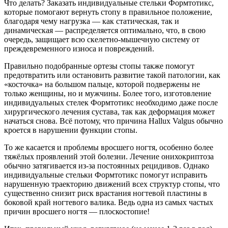
Что делать? Заказать индивидуальные стельки Формтотикс,
которые помогают вернуть стопу в правильное положение,
благодаря чему нагрузка — как статическая, так и
динамическая — распределяется оптимально, что, в свою
очередь, защищает всю скелетно-мышечную систему от
преждевременного износа и повреждений.
Правильно подобранные ортезы стопы также помогут
предотвратить или остановить развитие такой патологии, как
«косточка» на большом пальце, которой подвержены не
только женщины, но и мужчины. Более того, изготовление
индивидуальных стелек Формтотикс необходимо даже после
хирургического лечения сустава, так как деформация может
начаться снова. Всё потому, что причина Hallux Valgus обычно
кроется в нарушении функции стопы.
То же касается и проблемы вросшего ногтя, особенно более
тяжёлых проявлений этой болезни. Лечение онихокриптоза
обычно затягивается из-за постоянных рецидивов. Однако
индивидуальные стельки Формтотикс помогут исправить
нарушенную траекторию движений всех структур стопы, что
существенно снизит риск врастания ногтевой пластины в
боковой край ногтевого валика. Ведь одна из самых частых
причин вросшего ногтя — плоскостопие!