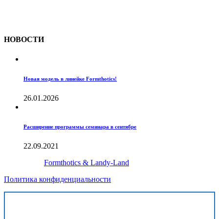
Все материалы сайта являются интеллектуальной
собственностью ООО «Лив-Медикал» и запрещены к
копированию без ссылки на источник.
НОВОСТИ
Новая модель в линейке Formthotics!
26.01.2026
Расширение программы семинара в сентябре
22.09.2021
Создано с
Formthotics & Landy-Land
Политика конфиденциальности
Хочу получить готовую модель внедрения