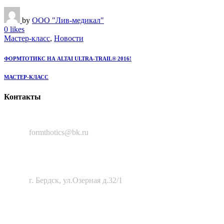
by
ООО "Лив-медикал"
0 likes
Мастер-класс
,
Новости
ФОРМТОТИКС НА ALTAI ULTRA-TRAIL® 2016!
МАСТЕР-КЛАСС
Контакты
8 (383) 388-50-56
formthotics@bk.ru
633010, Новосибирская область,
г. Бердск, ул.Озерная д.32/1
630111, г. Новосибирск