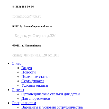
8 (383) 388-50-56
formthotics@bk.ru
633010, Новосибирская область
г.Бердск, ул.Озерная д.32/1
630111, г. Новосибирск
склад: Линейная,120 оф.201
О нас
Видео
Новости
Полезные статьи
Сертификаты
Условия оплаты
Ортезы
Ортопедические стельки для детей
Для спортсменов
Специалистам
Варианты и условия сотрудничества