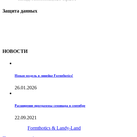
Защита данных
Все материалы сайта являются интеллектуальной
собственностью ООО «Лив-Медикал» и запрещены к
копированию без ссылки на источник.
НОВОСТИ
Новая модель в линейке Formthotics!
26.01.2026
Расширение программы семинара в сентябре
22.09.2021
Создано с
Formthotics & Landy-Land