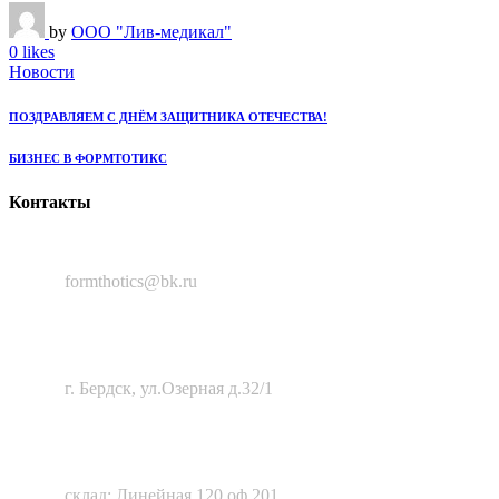
by
ООО "Лив-медикал"
0 likes
Новости
ПОЗДРАВЛЯЕМ С ДНЁМ ЗАЩИТНИКА ОТЕЧЕСТВА!
БИЗНЕС В ФОРМТОТИКС
Контакты
8 (383) 388-50-56
formthotics@bk.ru
633010, Новосибирская область,
г. Бердск, ул.Озерная д.32/1
630111, г. Новосибирск
склад: Линейная,120 оф.201