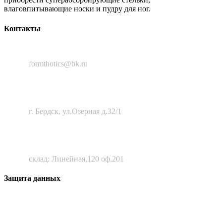
влаговпитывающие носки и пудру для ног.
Контакты
8 (383) 388-50-56
formthotics@bk.ru
633010, Новосибирская область,
г. Бердск, ул.Озерная д.32/1
630111, г. Новосибирск
склад: Линейная,120 оф.201
Защита данных
Все материалы сайта являются интеллектуальной
собственностью ООО «Лив-Медикал» и запрещены к