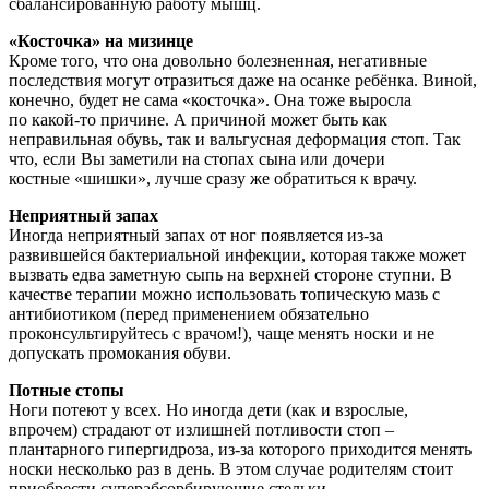
сбалансированную работу мышц.
«Косточка» на мизинце
Кроме того, что она довольно болезненная, негативные
последствия могут отразиться даже на осанке ребёнка. Виной,
конечно, будет не сама «косточка». Она тоже выросла
по какой-то причине. А причиной может быть как
неправильная обувь, так и вальгусная деформация стоп. Так
что, если Вы заметили на стопах сына или дочери
костные «шишки», лучше сразу же обратиться к врачу.
Неприятный запах
Иногда неприятный запах от ног появляется из-за
развившейся бактериальной инфекции, которая также может
вызвать едва заметную сыпь на верхней стороне ступни. В
качестве терапии можно использовать топическую мазь с
антибиотиком (перед применением обязательно
проконсультируйтесь с врачом!), чаще менять носки и не
допускать промокания обуви.
Потные стопы
Ноги потеют у всех. Но иногда дети (как и взрослые,
впрочем) страдают от излишней потливости стоп –
плантарного гипергидроза, из-за которого приходится менять
носки несколько раз в день. В этом случае родителям стоит
приобрести суперабсорбирующие стельки,