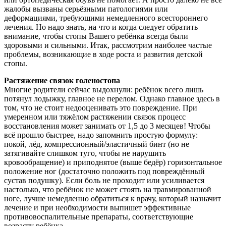
жалобы вызваны серьёзными патологиями или
деформациями, требующими немедленного всестороннего
лечения. Но надо знать, на что и когда следует обратить
внимание, чтобы стопы Вашего ребёнка всегда были
здоровыми и сильными. Итак, рассмотрим наиболее частые
проблемы, возникающие в ходе роста и развития детской
стопы.
Растяжение связок голеностопа
Многие родители сейчас выдохнули: ребёнок всего лишь
потянул лодыжку, главное не перелом. Однако главное здесь в
том, что не стоит недооценивать это повреждение. При
умеренном или тяжёлом растяжении связок процесс
восстановления может занимать от 1,5 до 3 месяцев! Чтобы
всё прошло быстрее, надо запомнить простую формулу:
покой, лёд, компрессионный/эластичный бинт (но не
затягивайте слишком туго, чтобы не нарушить
кровообращение) и приподнятое (выше бедёр) горизонтальное
положение ног (достаточно положить под повреждённый
сустав подушку). Если боль не проходит или усиливается
настолько, что ребёнок не может стоять на травмированной
ноге, лучше немедленно обратиться к врачу, который назначит
лечение и при необходимости выпишет эффективные
противовоспалительные препараты, соответствующие
возрасту ребёнка.