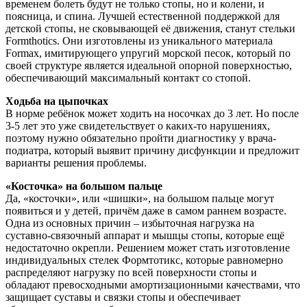
временем болеть будут не только стопы, но и колени, и
поясница, и спина. Лучшей естественной поддержкой для
детской стопы, не сковывающей её движения, станут стельки
Formthotics. Они изготовлены из уникального материала
Formax, имитирующего упругий морской песок, который по
своей структуре является идеальной опорной поверхностью,
обеспечивающий максимальный контакт со стопой.
Ходьба на цыпочках
В норме ребёнок может ходить на носочках до 3 лет. Но после
3-5 лет это уже свидетельствует о каких-то нарушениях,
поэтому нужно обязательно пройти диагностику у врача-
подиатра, который выявит причину дисфункции и предложит
варианты решения проблемы.
«Косточка» на большом пальце
Да, «косточки», или «шишки», на большом пальце могут
появиться и у детей, причём даже в самом раннем возрасте.
Одна из основных причин – избыточная нагрузка на
суставно-связочный аппарат и мышцы стопы, которые ещё
недостаточно окрепли. Решением может стать изготовление
индивидуальных стелек Формтотикс, которые равномерно
распределяют нагрузку по всей поверхности стопы и
обладают превосходными амортизационными качествами, что
защищает суставы и связки стопы и обеспечивает