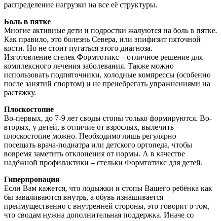
распределение нагрузки на все её структуры.
Боль в пятке
Многие активные дети и подростки жалуются на боль в пятке.
Как правило, это болезнь Севера, или эпифизит пяточной
кости. Но не стоит пугаться этого диагноза.
Изготовление стелек Формтотикс – отличное решение для
комплексного лечения заболевания. Также можно
использовать подпяточники, холодные компрессы (особенно
после занятий спортом) и не пренебрегать упражнениями на
растяжку.
Плоскостопие
Во-первых, до 7-9 лет своды стопы только формируются. Во-
вторых, у детей, в отличие от взрослых, вылечить
плоскостопие можно. Необходимо лишь регулярно
посещать врача-подиатра или детского ортопеда, чтобы
вовремя заметить отклонения от нормы. А в качестве
надёжной профилактики – стельки Формтотикс для детей.
Гиперпронация
Если Вам кажется, что лодыжки и стопы Вашего ребёнка как
бы заваливаются внутрь, а обувь изнашивается
преимущественно с внутренней стороны, это говорит о том,
что сводам нужна дополнительная поддержка. Иначе со