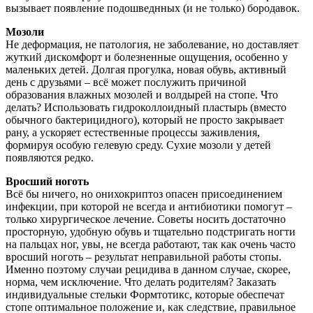
вызывает появление подошведнных (и не только) бородавок.
Мозоли
Не деформация, не патология, не заболевание, но доставляет
жуткий дискомфорт и болезненные ощущения, особенно у
маленьких детей. Долгая прогулка, новая обувь, активный
день с друзьями – всё может послужить причиной
образования влажных мозолей и волдырей на стопе. Что
делать? Использовать гидроколлоидный пластырь (вместо
обычного бактерицидного), который не просто закрывает
рану, а ускоряет естественные процессы заживления,
формируя особую гелевую среду. Сухие мозоли у детей
появляются редко.
Вросший ноготь
Всё бы ничего, но онихокриптоз опасен присоединением
инфекции, при которой не всегда и антибиотики помогут –
только хирургическое лечение. Советы носить достаточно
просторную, удобную обувь и тщательно подстригать ногти
на пальцах ног, увы, не всегда работают, так как очень часто
вросший ноготь – результат неправильной работы стопы.
Именно поэтому случаи рецидива в данном случае, скорее,
норма, чем исключение. Что делать родителям? Заказать
индивидуальные стельки Формтотикс, которые обеспечат
стопе оптимальное положение и, как следствие, правильное