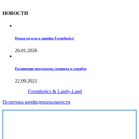
копированию без ссылки на источник.
НОВОСТИ
Новая модель в линейке Formthotics!
26.01.2026
Расширение программы семинара в сентябре
22.09.2021
Создано с
Formthotics & Landy-Land
Политика конфиденциальности
Хочу получить готовую модель внедрения
Формтотикс в клинике