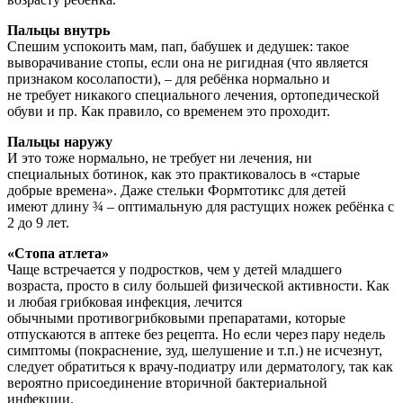
Пальцы внутрь
Спешим успокоить мам, пап, бабушек и дедушек: такое
выворачивание стопы, если она не ригидная (что является
признаком косолапости), – для ребёнка нормально и
не требует никакого специального лечения, ортопедической
обуви и пр. Как правило, со временем это проходит.
Пальцы наружу
И это тоже нормально, не требует ни лечения, ни
специальных ботинок, как это практиковалось в «старые
добрые времена». Даже стельки Формтотикс для детей
имеют длину ¾ – оптимальную для растущих ножек ребёнка с
2 до 9 лет.
«Стопа атлета»
Чаще встречается у подростков, чем у детей младшего
возраста, просто в силу большей физической активности. Как
и любая грибковая инфекция, лечится
обычными противогрибковыми препаратами, которые
отпускаются в аптеке без рецепта. Но если через пару недель
симптомы (покраснение, зуд, шелушение и т.п.) не исчезнут,
следует обратиться к врачу-подиатру или дерматологу, так как
вероятно присоединение вторичной бактериальной
инфекции.