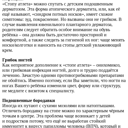
«Стопу атлета» можно спутать с детским подошвенным
дерматозом. Эта форма атопического дерматита, или, как её
ещё называют, «синдром потных носков», имеет схожие
симптомы: зуд, покраснение. Но вызваны они не грибком. В
случае выявления ювенильного плантарного дерматоза,
родителям следует обратить особое внимание на обувь
ребёнка – она должна быть достаточно просторной и
комфортной, а также следить за гигиеной их ног: чаще менять
носки/колготки и наносить на стопы детский увлажняющий
крем.
Грибок ногтей
Как неприятное дополнение к «стопе атлета» – онихомикоз,
или грибковая инфекция ногтей, долго и трудно поддаётся
лечению. Зачастую одними противогрибковыми препаратами
не обойтись. Именно поэтому, если Вы заметили, что ногти на
ногах Вашего ребёнка изменили цвет, форму или структуру,
не медлите с визитом к специалисту.
Подошвенные бородавки
Иногда их путают с сухими мозолями или натоптышами.
Отличить бородавку на стопе можно по характерным чёрным
точкам в центре. Эта проблема чаще возникает у детей
и подростков потому, что ещё не выработан стойкий
иммунитет к вирусу папилломы человека (ВПЧ), который и